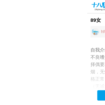
89女
h
自我介
不良嗜
择偶要
烟，无
格正常
（无诚