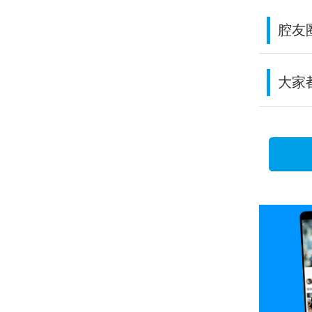
腔友
大家