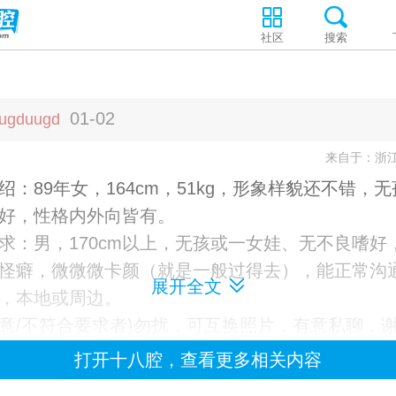
社区
搜索
01-02
fugduugd
来自于：浙
绍：89年女，164cm，51kg，形象样貌还不错，
好，性格内外向皆有。
求：男，170cm以上，无孩或一女娃、无不良嗜好
怪癖，微微微卡颜（就是一般过得去），能正常沟
展开全文
，本地或周边。
意/不符合要求者)勿扰，可互换照片，有意私聊，
打开十八腔，查看更多相关内容