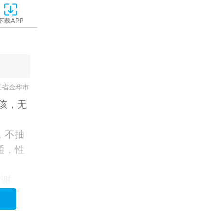
下载APP
江省金华市
无孩，无
，不抽
通，性
谢谢